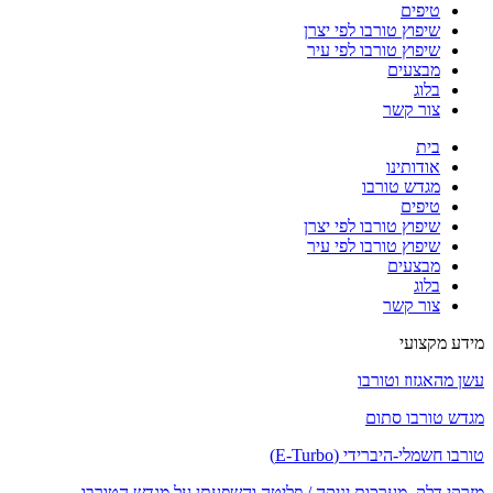
טיפים
שיפוץ טורבו לפי יצרן
שיפוץ טורבו לפי עיר
מבצעים
בלוג
צור קשר
בית
אודותינו
מגדש טורבו
טיפים
שיפוץ טורבו לפי יצרן
שיפוץ טורבו לפי עיר
מבצעים
בלוג
צור קשר
מידע מקצועי
עשן מהאגזוז וטורבו
מגדש טורבו סתום
טורבו חשמלי-היברידי (E-Turbo)
מזרקי דלק, מערכות יניקה / פליטה והשפעתן על מגדש הטורבו