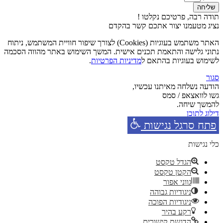
שליחה
תודה רבה, פרטיכם נקלטו !
נציג מטעמנו יצור אתכם קשר בהקדם
האתר משתמש בעוגיות (Cookies) לצורך שיפור חוויית המשתמש, ניתוח
נתוני גלישה והתאמת תכנים אישית. המשך השימוש באתר מהווה הסכמה
לשימוש בעוגיות בהתאם ל
מדיניות הפרטיות
.
סגור
הודעה נשלחה מאיתנו עכשיו,
גשו לוואצאפ / סמס
להמשך שיחה.
דילוג לתוכן
פתח סרגל נגישות
כלי נגישות
הגדל טקסט
הקטן טקסט
גווני אפור
ניגודיות גבוהה
ניגודיות הפוכה
רקע בהיר
הדגשת קישורים