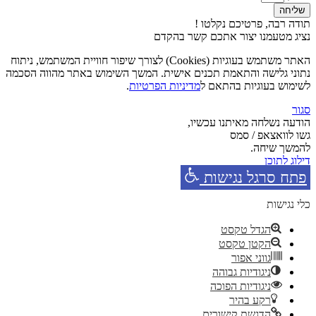
שליחה
תודה רבה, פרטיכם נקלטו !
נציג מטעמנו יצור אתכם קשר בהקדם
האתר משתמש בעוגיות (Cookies) לצורך שיפור חוויית המשתמש, ניתוח
נתוני גלישה והתאמת תכנים אישית. המשך השימוש באתר מהווה הסכמה
לשימוש בעוגיות בהתאם ל
מדיניות הפרטיות
.
סגור
הודעה נשלחה מאיתנו עכשיו,
גשו לוואצאפ / סמס
להמשך שיחה.
דילוג לתוכן
פתח סרגל נגישות
כלי נגישות
הגדל טקסט
הקטן טקסט
גווני אפור
ניגודיות גבוהה
ניגודיות הפוכה
רקע בהיר
הדגשת קישורים