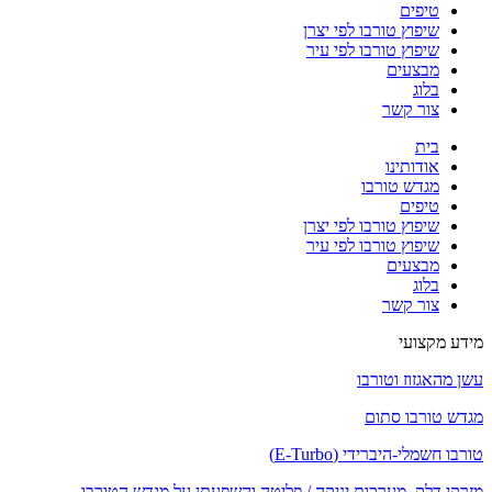
טיפים
שיפוץ טורבו לפי יצרן
שיפוץ טורבו לפי עיר
מבצעים
בלוג
צור קשר
בית
אודותינו
מגדש טורבו
טיפים
שיפוץ טורבו לפי יצרן
שיפוץ טורבו לפי עיר
מבצעים
בלוג
צור קשר
מידע מקצועי
עשן מהאגזוז וטורבו
מגדש טורבו סתום
טורבו חשמלי-היברידי (E-Turbo)
מזרקי דלק, מערכות יניקה / פליטה והשפעתן על מגדש הטורבו