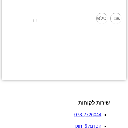
שם
טלפון
אישור מדיניות
שלח
פרטיות
אני מאשר/ת כי
ידוע לי שהפרטים
שמסרתי יישמרו
ויעובדו בהתאם
לחוק הגנת
הפרטיות,
התשמ"א–1981
(כולל תיקון 13),
ובהתאם ל
מדיניות
הפרטיות
שלנו.
שירות לקוחות
073-2726044
הסדנא 6, חולון