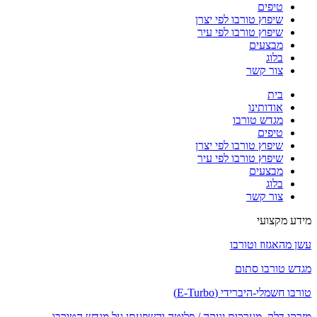
טיפים
שיפוץ טורבו לפי יצרן
שיפוץ טורבו לפי עיר
מבצעים
בלוג
צור קשר
בית
אודותינו
מגדש טורבו
טיפים
שיפוץ טורבו לפי יצרן
שיפוץ טורבו לפי עיר
מבצעים
בלוג
צור קשר
מידע מקצועי
עשן מהאגזוז וטורבו
מגדש טורבו סתום
טורבו חשמלי-היברידי (E-Turbo)
מזרקי דלק, מערכות יניקה / פליטה והשפעתן על מגדש הטורבו