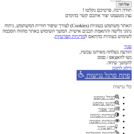
שליחה
תודה רבה, פרטיכם נקלטו !
נציג מטעמנו יצור אתכם קשר בהקדם
האתר משתמש בעוגיות (Cookies) לצורך שיפור חוויית המשתמש, ניתוח
נתוני גלישה והתאמת תכנים אישית. המשך השימוש באתר מהווה הסכמה
לשימוש בעוגיות בהתאם ל
מדיניות הפרטיות
.
סגור
הודעה נשלחה מאיתנו עכשיו,
גשו לוואצאפ / סמס
להמשך שיחה.
דילוג לתוכן
פתח סרגל נגישות
כלי נגישות
הגדל טקסט
הקטן טקסט
גווני אפור
ניגודיות גבוהה
ניגודיות הפוכה
רקע בהיר
הדגשת קישורים