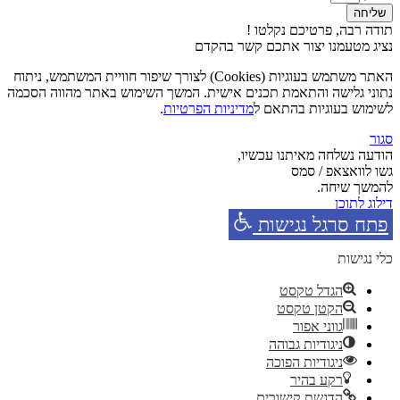
שליחה
תודה רבה, פרטיכם נקלטו !
נציג מטעמנו יצור אתכם קשר בהקדם
האתר משתמש בעוגיות (Cookies) לצורך שיפור חוויית המשתמש, ניתוח
נתוני גלישה והתאמת תכנים אישית. המשך השימוש באתר מהווה הסכמה
לשימוש בעוגיות בהתאם ל
מדיניות הפרטיות
.
סגור
הודעה נשלחה מאיתנו עכשיו,
גשו לוואצאפ / סמס
להמשך שיחה.
דילוג לתוכן
פתח סרגל נגישות
כלי נגישות
הגדל טקסט
הקטן טקסט
גווני אפור
ניגודיות גבוהה
ניגודיות הפוכה
רקע בהיר
הדגשת קישורים