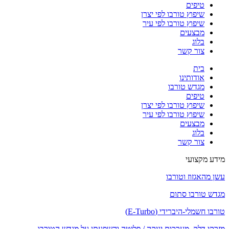
טיפים
שיפוץ טורבו לפי יצרן
שיפוץ טורבו לפי עיר
מבצעים
בלוג
צור קשר
בית
אודותינו
מגדש טורבו
טיפים
שיפוץ טורבו לפי יצרן
שיפוץ טורבו לפי עיר
מבצעים
בלוג
צור קשר
מידע מקצועי
עשן מהאגזוז וטורבו
מגדש טורבו סתום
טורבו חשמלי-היברידי (E-Turbo)
מזרקי דלק, מערכות יניקה / פליטה והשפעתן על מגדש הטורבו