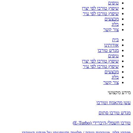
טיפים
שיפוץ טורבו לפי יצרן
שיפוץ טורבו לפי עיר
מבצעים
בלוג
צור קשר
בית
אודותינו
מגדש טורבו
טיפים
שיפוץ טורבו לפי יצרן
שיפוץ טורבו לפי עיר
מבצעים
בלוג
צור קשר
מידע מקצועי
עשן מהאגזוז וטורבו
מגדש טורבו סתום
טורבו חשמלי-היברידי (E-Turbo)
מזרקי דלק, מערכות יניקה / פליטה והשפעתן על מגדש הטורבו