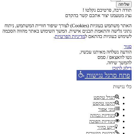
שליחה
תודה רבה, פרטיכם נקלטו !
נציג מטעמנו יצור אתכם קשר בהקדם
האתר משתמש בעוגיות (Cookies) לצורך שיפור חוויית המשתמש, ניתוח
נתוני גלישה והתאמת תכנים אישית. המשך השימוש באתר מהווה הסכמה
לשימוש בעוגיות בהתאם ל
מדיניות הפרטיות
.
סגור
הודעה נשלחה מאיתנו עכשיו,
גשו לוואצאפ / סמס
להמשך שיחה.
דילוג לתוכן
פתח סרגל נגישות
כלי נגישות
הגדל טקסט
הקטן טקסט
גווני אפור
ניגודיות גבוהה
ניגודיות הפוכה
רקע בהיר
הדגשת קישורים