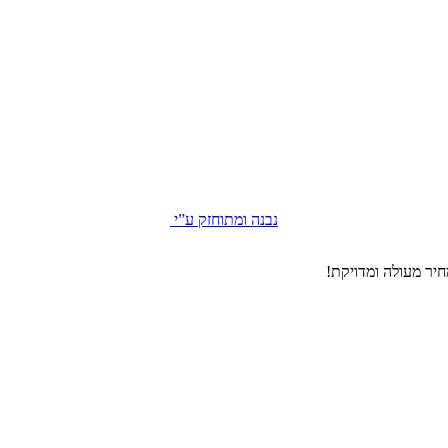
נבנה ומתוחזק ע”י
יר מעולה ומדויקת!