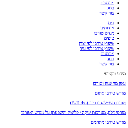
מבצעים
בלוג
צור קשר
בית
אודותינו
מגדש טורבו
טיפים
שיפוץ טורבו לפי יצרן
שיפוץ טורבו לפי עיר
מבצעים
בלוג
צור קשר
מידע מקצועי
עשן מהאגזוז וטורבו
מגדש טורבו סתום
טורבו חשמלי-היברידי (E-Turbo)
מזרקי דלק, מערכות יניקה / פליטה והשפעתן על מגדש הטורבו
מגדש טורבו מתחמם