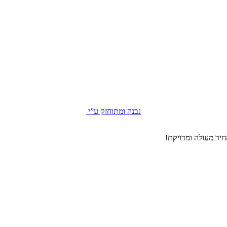
נבנה ומתוחזק ע”י
יר מעולה ומדויקת!