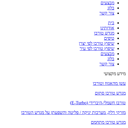
מבצעים
בלוג
צור קשר
בית
אודותינו
מגדש טורבו
טיפים
שיפוץ טורבו לפי יצרן
שיפוץ טורבו לפי עיר
מבצעים
בלוג
צור קשר
מידע מקצועי
עשן מהאגזוז וטורבו
מגדש טורבו סתום
טורבו חשמלי-היברידי (E-Turbo)
מזרקי דלק, מערכות יניקה / פליטה והשפעתן על מגדש הטורבו
מגדש טורבו מתחמם