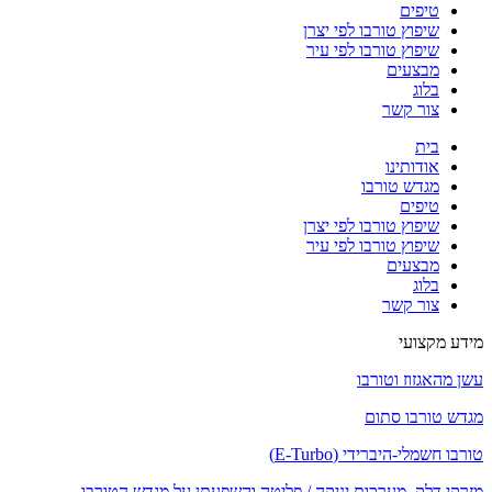
טיפים
שיפוץ טורבו לפי יצרן
שיפוץ טורבו לפי עיר
מבצעים
בלוג
צור קשר
בית
אודותינו
מגדש טורבו
טיפים
שיפוץ טורבו לפי יצרן
שיפוץ טורבו לפי עיר
מבצעים
בלוג
צור קשר
מידע מקצועי
עשן מהאגזוז וטורבו
מגדש טורבו סתום
טורבו חשמלי-היברידי (E-Turbo)
מזרקי דלק, מערכות יניקה / פליטה והשפעתן על מגדש הטורבו