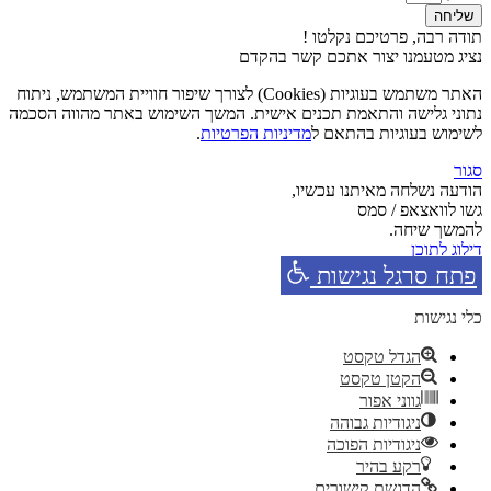
שליחה
תודה רבה, פרטיכם נקלטו !
נציג מטעמנו יצור אתכם קשר בהקדם
האתר משתמש בעוגיות (Cookies) לצורך שיפור חוויית המשתמש, ניתוח
נתוני גלישה והתאמת תכנים אישית. המשך השימוש באתר מהווה הסכמה
לשימוש בעוגיות בהתאם ל
מדיניות הפרטיות
.
סגור
הודעה נשלחה מאיתנו עכשיו,
גשו לוואצאפ / סמס
להמשך שיחה.
דילוג לתוכן
פתח סרגל נגישות
כלי נגישות
הגדל טקסט
הקטן טקסט
גווני אפור
ניגודיות גבוהה
ניגודיות הפוכה
רקע בהיר
הדגשת קישורים