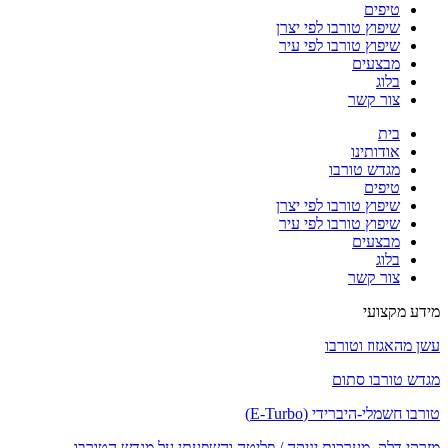
טיפים
שיפוץ טורבו לפי יצרן
שיפוץ טורבו לפי עיר
מבצעים
בלוג
צור קשר
בית
אודותינו
מגדש טורבו
טיפים
שיפוץ טורבו לפי יצרן
שיפוץ טורבו לפי עיר
מבצעים
בלוג
צור קשר
מידע מקצועי
עשן מהאגזוז וטורבו
מגדש טורבו סתום
טורבו חשמלי-היברידי (E-Turbo)
מזרקי דלק, מערכות יניקה / פליטה והשפעתן על מגדש הטורבו