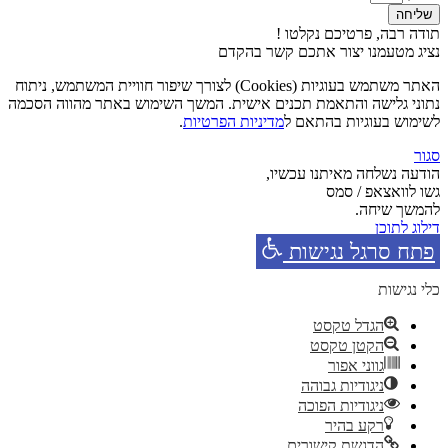
שליחה
תודה רבה, פרטיכם נקלטו !
נציג מטעמנו יצור אתכם קשר בהקדם
האתר משתמש בעוגיות (Cookies) לצורך שיפור חוויית המשתמש, ניתוח
נתוני גלישה והתאמת תכנים אישית. המשך השימוש באתר מהווה הסכמה
לשימוש בעוגיות בהתאם ל
מדיניות הפרטיות
.
סגור
הודעה נשלחה מאיתנו עכשיו,
גשו לוואצאפ / סמס
להמשך שיחה.
דילוג לתוכן
פתח סרגל נגישות
כלי נגישות
הגדל טקסט
הקטן טקסט
גווני אפור
ניגודיות גבוהה
ניגודיות הפוכה
רקע בהיר
הדגשת קישורים