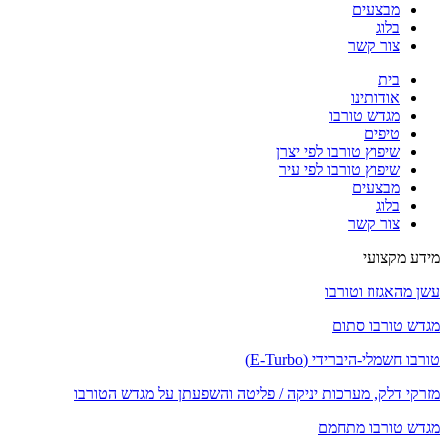
מבצעים
בלוג
צור קשר
בית
אודותינו
מגדש טורבו
טיפים
שיפוץ טורבו לפי יצרן
שיפוץ טורבו לפי עיר
מבצעים
בלוג
צור קשר
מידע מקצועי
עשן מהאגזוז וטורבו
מגדש טורבו סתום
טורבו חשמלי-היברידי (E-Turbo)
מזרקי דלק, מערכות יניקה / פליטה והשפעתן על מגדש הטורבו
מגדש טורבו מתחמם