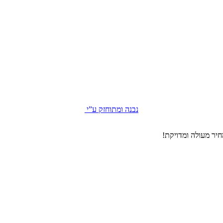
נבנה ומתוחזק ע”י
יר מעולה ומדויקת!