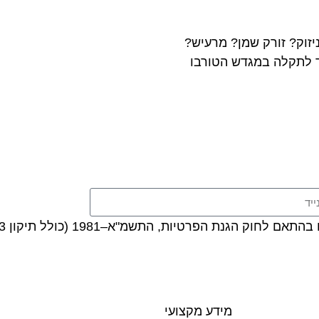
דש טורבו סאיק-MG 550 ניזוק? זורק שמן? מרעיש?
 לתקלה במגדש הטורבו
ת הפרטיות, התשמ"א–1981 (כולל תיקון 13), ובהתאם ל
מידע מקצועי