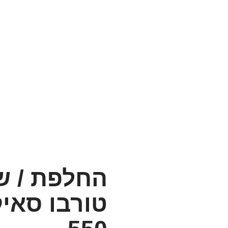
מגדש טורבו סאיק-550
החלפת / ש