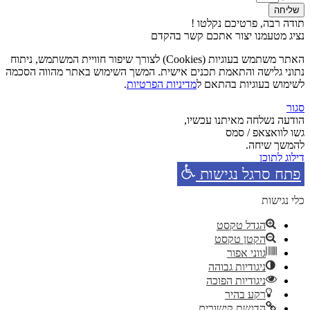
שליחה
תודה רבה, פרטיכם נקלטו !
נציג מטעמנו יצור אתכם קשר בהקדם
האתר משתמש בעוגיות (Cookies) לצורך שיפור חוויית המשתמש, ניתוח
נתוני גלישה והתאמת תכנים אישית. המשך השימוש באתר מהווה הסכמה
לשימוש בעוגיות בהתאם ל
מדיניות הפרטיות
.
סגור
הודעה נשלחה מאיתנו עכשיו,
גשו לוואצאפ / סמס
להמשך שיחה.
דילוג לתוכן
פתח סרגל נגישות
כלי נגישות
הגדל טקסט
הקטן טקסט
גווני אפור
ניגודיות גבוהה
ניגודיות הפוכה
רקע בהיר
הדגשת קישורים