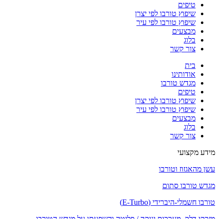
טיפים
שיפוץ טורבו לפי יצרן
שיפוץ טורבו לפי עיר
מבצעים
בלוג
צור קשר
בית
אודותינו
מגדש טורבו
טיפים
שיפוץ טורבו לפי יצרן
שיפוץ טורבו לפי עיר
מבצעים
בלוג
צור קשר
מידע מקצועי
עשן מהאגזוז וטורבו
מגדש טורבו סתום
טורבו חשמלי-היברידי (E-Turbo)
מזרקי דלק, מערכות יניקה / פליטה והשפעתן על מגדש הטורבו