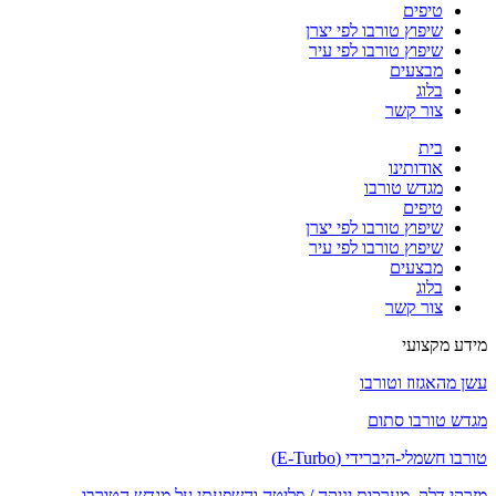
טיפים
שיפוץ טורבו לפי יצרן
שיפוץ טורבו לפי עיר
מבצעים
בלוג
צור קשר
בית
אודותינו
מגדש טורבו
טיפים
שיפוץ טורבו לפי יצרן
שיפוץ טורבו לפי עיר
מבצעים
בלוג
צור קשר
מידע מקצועי
עשן מהאגזוז וטורבו
מגדש טורבו סתום
טורבו חשמלי-היברידי (E-Turbo)
מזרקי דלק, מערכות יניקה / פליטה והשפעתן על מגדש הטורבו