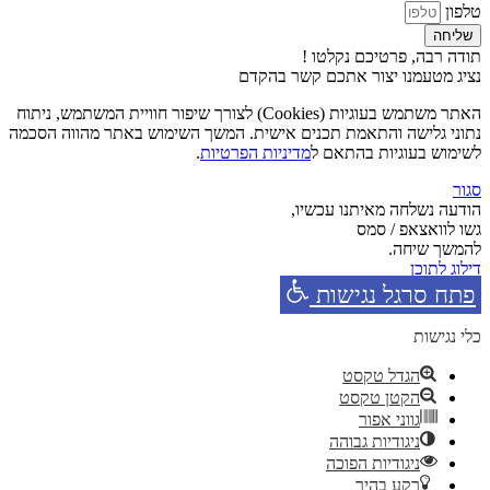
טלפון
שליחה
תודה רבה, פרטיכם נקלטו !
נציג מטעמנו יצור אתכם קשר בהקדם
האתר משתמש בעוגיות (Cookies) לצורך שיפור חוויית המשתמש, ניתוח
נתוני גלישה והתאמת תכנים אישית. המשך השימוש באתר מהווה הסכמה
לשימוש בעוגיות בהתאם ל
מדיניות הפרטיות
.
סגור
הודעה נשלחה מאיתנו עכשיו,
גשו לוואצאפ / סמס
להמשך שיחה.
דילוג לתוכן
פתח סרגל נגישות
כלי נגישות
הגדל טקסט
הקטן טקסט
גווני אפור
ניגודיות גבוהה
ניגודיות הפוכה
רקע בהיר