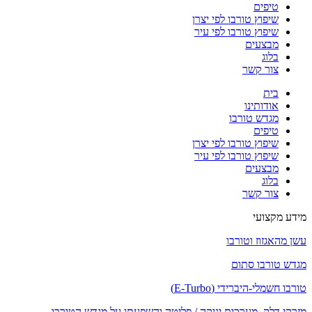
טיפים
שיפוץ טורבו לפי יצרן
שיפוץ טורבו לפי עיר
מבצעים
בלוג
צור קשר
בית
אודותינו
מגדש טורבו
טיפים
שיפוץ טורבו לפי יצרן
שיפוץ טורבו לפי עיר
מבצעים
בלוג
צור קשר
מידע מקצועי
עשן מהאגזוז וטורבו
מגדש טורבו סתום
טורבו חשמלי-היברידי (E-Turbo)
מזרקי דלק, מערכות יניקה / פליטה והשפעתן על מגדש הטורבו