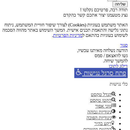
שליחה
תודה רבה, פרטיכם נקלטו !
נציג מטעמנו יצור אתכם קשר בהקדם
האתר משתמש בעוגיות (Cookies) לצורך שיפור חוויית המשתמש, ניתוח
נתוני גלישה והתאמת תכנים אישית. המשך השימוש באתר מהווה הסכמה
לשימוש בעוגיות בהתאם ל
מדיניות הפרטיות
.
סגור
הודעה נשלחה מאיתנו עכשיו,
גשו לוואצאפ / סמס
להמשך שיחה.
דילוג לתוכן
פתח סרגל נגישות
כלי נגישות
הגדל טקסט
הקטן טקסט
גווני אפור
ניגודיות גבוהה
ניגודיות הפוכה
רקע בהיר
הדגשת קישורים