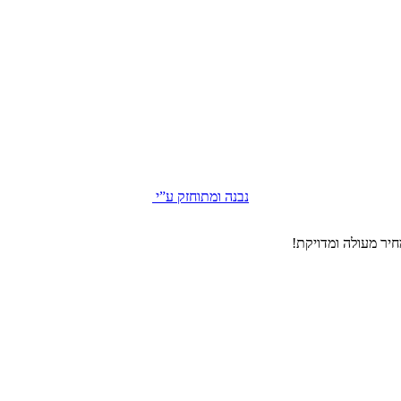
נבנה ומתוחזק ע”י
יר מעולה ומדויקת!