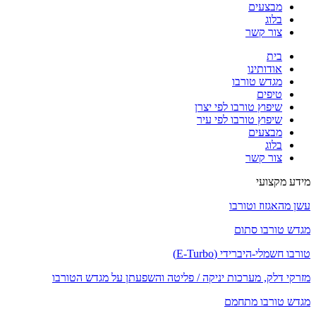
מבצעים
בלוג
צור קשר
בית
אודותינו
מגדש טורבו
טיפים
שיפוץ טורבו לפי יצרן
שיפוץ טורבו לפי עיר
מבצעים
בלוג
צור קשר
מידע מקצועי
עשן מהאגזוז וטורבו
מגדש טורבו סתום
טורבו חשמלי-היברידי (E-Turbo)
מזרקי דלק, מערכות יניקה / פליטה והשפעתן על מגדש הטורבו
מגדש טורבו מתחמם