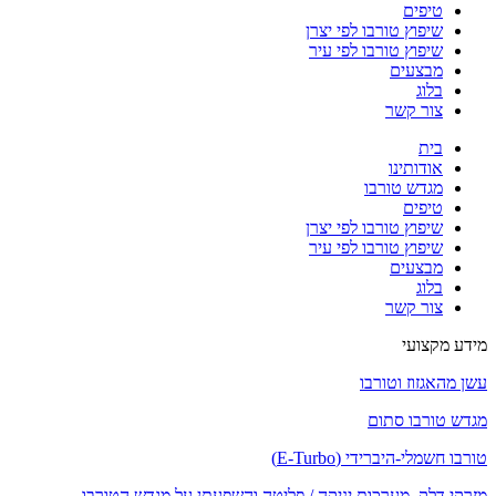
טיפים
שיפוץ טורבו לפי יצרן
שיפוץ טורבו לפי עיר
מבצעים
בלוג
צור קשר
בית
אודותינו
מגדש טורבו
טיפים
שיפוץ טורבו לפי יצרן
שיפוץ טורבו לפי עיר
מבצעים
בלוג
צור קשר
מידע מקצועי
עשן מהאגזוז וטורבו
מגדש טורבו סתום
טורבו חשמלי-היברידי (E-Turbo)
מזרקי דלק, מערכות יניקה / פליטה והשפעתן על מגדש הטורבו