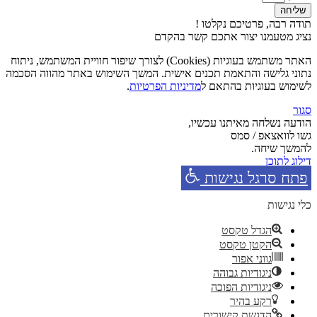
שליחה
תודה רבה, פרטיכם נקלטו !
נציג מטעמנו יצור אתכם קשר בהקדם
האתר משתמש בעוגיות (Cookies) לצורך שיפור חוויית המשתמש, ניתוח
נתוני גלישה והתאמת תכנים אישית. המשך השימוש באתר מהווה הסכמה
לשימוש בעוגיות בהתאם ל
מדיניות הפרטיות
.
סגור
הודעה נשלחה מאיתנו עכשיו,
גשו לוואצאפ / סמס
להמשך שיחה.
דילוג לתוכן
פתח סרגל נגישות
כלי נגישות
הגדל טקסט
הקטן טקסט
גווני אפור
ניגודיות גבוהה
ניגודיות הפוכה
רקע בהיר
הדגשת קישורים