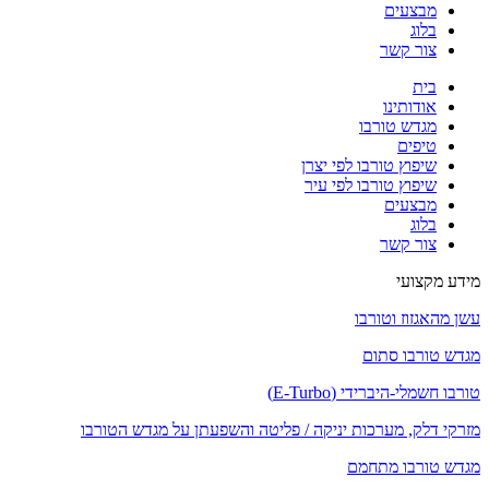
מבצעים
בלוג
צור קשר
בית
אודותינו
מגדש טורבו
טיפים
שיפוץ טורבו לפי יצרן
שיפוץ טורבו לפי עיר
מבצעים
בלוג
צור קשר
מידע מקצועי
עשן מהאגזוז וטורבו
מגדש טורבו סתום
טורבו חשמלי-היברידי (E-Turbo)
מזרקי דלק, מערכות יניקה / פליטה והשפעתן על מגדש הטורבו
מגדש טורבו מתחמם