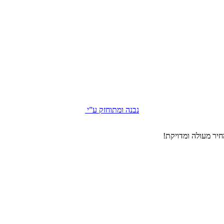
נבנה ומתוחזק ע”י
יר מעולה ומדויקת!