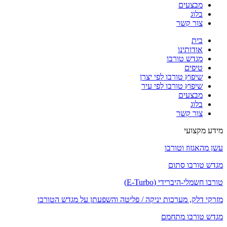
מבצעים
בלוג
צור קשר
בית
אודותינו
מגדש טורבו
טיפים
שיפוץ טורבו לפי יצרן
שיפוץ טורבו לפי עיר
מבצעים
בלוג
צור קשר
מידע מקצועי
עשן מהאגזוז וטורבו
מגדש טורבו סתום
טורבו חשמלי-היברידי (E-Turbo)
מזרקי דלק, מערכות יניקה / פליטה והשפעתן על מגדש הטורבו
מגדש טורבו מתחמם