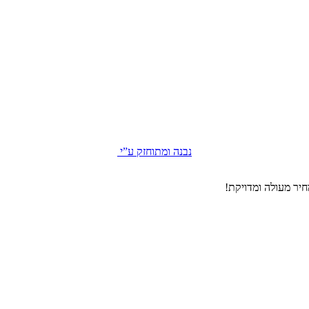
נבנה ומתוחזק ע”י
יר מעולה ומדויקת!