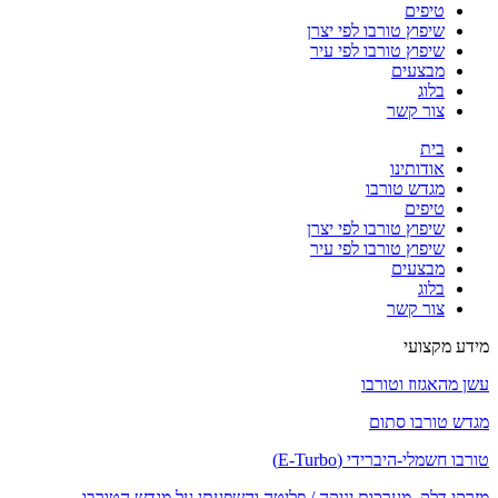
טיפים
שיפוץ טורבו לפי יצרן
שיפוץ טורבו לפי עיר
מבצעים
בלוג
צור קשר
בית
אודותינו
מגדש טורבו
טיפים
שיפוץ טורבו לפי יצרן
שיפוץ טורבו לפי עיר
מבצעים
בלוג
צור קשר
מידע מקצועי
עשן מהאגזוז וטורבו
מגדש טורבו סתום
טורבו חשמלי-היברידי (E-Turbo)
מזרקי דלק, מערכות יניקה / פליטה והשפעתן על מגדש הטורבו