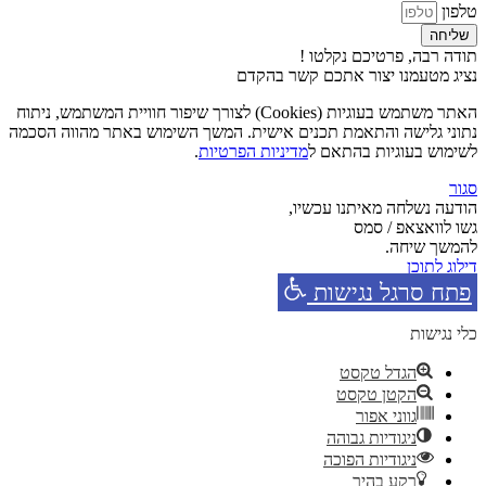
טלפון
שליחה
תודה רבה, פרטיכם נקלטו !
נציג מטעמנו יצור אתכם קשר בהקדם
האתר משתמש בעוגיות (Cookies) לצורך שיפור חוויית המשתמש, ניתוח
נתוני גלישה והתאמת תכנים אישית. המשך השימוש באתר מהווה הסכמה
לשימוש בעוגיות בהתאם ל
מדיניות הפרטיות
.
סגור
הודעה נשלחה מאיתנו עכשיו,
גשו לוואצאפ / סמס
להמשך שיחה.
דילוג לתוכן
פתח סרגל נגישות
כלי נגישות
הגדל טקסט
הקטן טקסט
גווני אפור
ניגודיות גבוהה
ניגודיות הפוכה
רקע בהיר