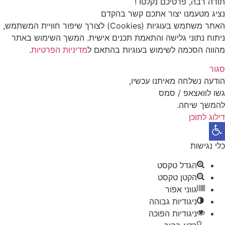
דה רבה, פרטיכם נקלטו !
יג מטעמנו יצור אתכם קשר בהקדם
האתר משתמש בעוגיות (Cookies) לצורך שיפור חוויית המשתמש,
תוח נתוני גלישה והתאמת תכנים אישית. המשך השימוש באתר
ווה הסכמה לשימוש בעוגיות בהתאם ל
מדיניות הפרטיות
.
ור
דעה נשלחה מאיתנו עכשיו,
ו לוואצאפ / סמס
משך שיחה.
לוג לתוכן
תח סרגל נגישות
י נגישות
הגדל טקסט
הקטן טקסט
גווני אפור
ניגודיות גבוהה
ניגודיות הפוכה