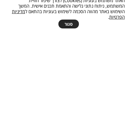
האתר משתמש בעוגיות (Cookies) לצורך שיפור חוויית
המשתמש, ניתוח נתוני גלישה והתאמת תכנים אישית. המשך
השימוש באתר מהווה הסכמה לשימוש בעוגיות בהתאם ל
מדיניות
הפרטיות
.
להצעת מחיר
סגור
מיידית
המכון לחידוש ושיפור מגדשי טורבו לכל סוגי הרכבים.
נבנה ומתוחזק ע”י