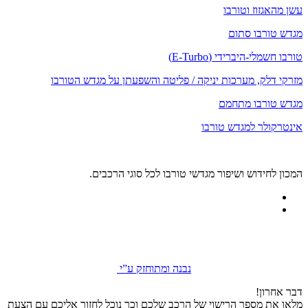
עשן מהאגזוז וטורבו
מגדש טורבו סתום
טורבו חשמלי-היברידי (E-Turbo)
מזרקי דלק, מערכות יניקה / פליטה והשפעתן על מגדש הטורבו
מגדש טורבו מתחמם
אינטרקולר למגדש טורבו
המכון לחידוש ושיפור מגדשי טורבו לכל סוגי הרכבים.
נבנה ומתוחזק ע”י
דבר אחרון!
מלאו את מספר הרישוי של הרכב שלכם וכך נוכל לחזור אליכם עם הצעת