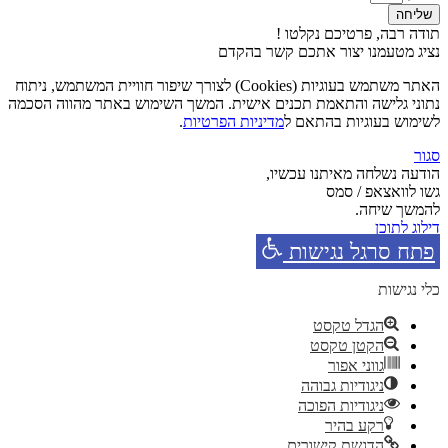
שליחה
תודה רבה, פרטיכם נקלטו !
נציג מטעמנו יצור אתכם קשר בהקדם
האתר משתמש בעוגיות (Cookies) לצורך שיפור חוויית המשתמש, ניתוח
נתוני גלישה והתאמת תכנים אישית. המשך השימוש באתר מהווה הסכמה
לשימוש בעוגיות בהתאם ל
מדיניות הפרטיות
.
סגור
הודעה נשלחה מאיתנו עכשיו,
גשו לוואצאפ / סמס
להמשך שיחה.
דילוג לתוכן
פתח סרגל נגישות
כלי נגישות
הגדל טקסט
הקטן טקסט
גווני אפור
ניגודיות גבוהה
ניגודיות הפוכה
רקע בהיר
הדגשת קישורים