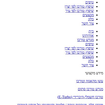
טיפים
שיפוץ טורבו לפי יצרן
שיפוץ טורבו לפי עיר
מבצעים
בלוג
צור קשר
בית
אודותינו
מגדש טורבו
טיפים
שיפוץ טורבו לפי יצרן
שיפוץ טורבו לפי עיר
מבצעים
בלוג
צור קשר
מידע מקצועי
עשן מהאגזוז וטורבו
מגדש טורבו סתום
טורבו חשמלי-היברידי (E-Turbo)
מזרקי דלק, מערכות יניקה / פליטה והשפעתן על מגדש הטורבו