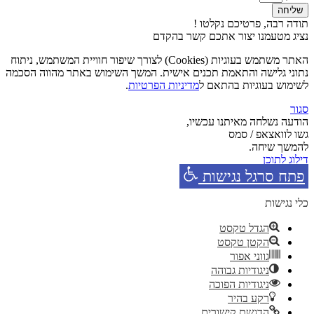
שליחה
תודה רבה, פרטיכם נקלטו !
נציג מטעמנו יצור אתכם קשר בהקדם
האתר משתמש בעוגיות (Cookies) לצורך שיפור חוויית המשתמש, ניתוח
נתוני גלישה והתאמת תכנים אישית. המשך השימוש באתר מהווה הסכמה
לשימוש בעוגיות בהתאם ל
מדיניות הפרטיות
.
סגור
הודעה נשלחה מאיתנו עכשיו,
גשו לוואצאפ / סמס
להמשך שיחה.
דילוג לתוכן
פתח סרגל נגישות
כלי נגישות
הגדל טקסט
הקטן טקסט
גווני אפור
ניגודיות גבוהה
ניגודיות הפוכה
רקע בהיר
הדגשת קישורים