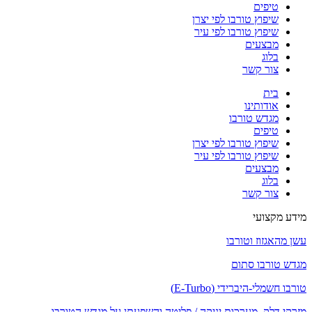
טיפים
שיפוץ טורבו לפי יצרן
שיפוץ טורבו לפי עיר
מבצעים
בלוג
צור קשר
בית
אודותינו
מגדש טורבו
טיפים
שיפוץ טורבו לפי יצרן
שיפוץ טורבו לפי עיר
מבצעים
בלוג
צור קשר
מידע מקצועי
עשן מהאגזוז וטורבו
מגדש טורבו סתום
טורבו חשמלי-היברידי (E-Turbo)
מזרקי דלק, מערכות יניקה / פליטה והשפעתן על מגדש הטורבו