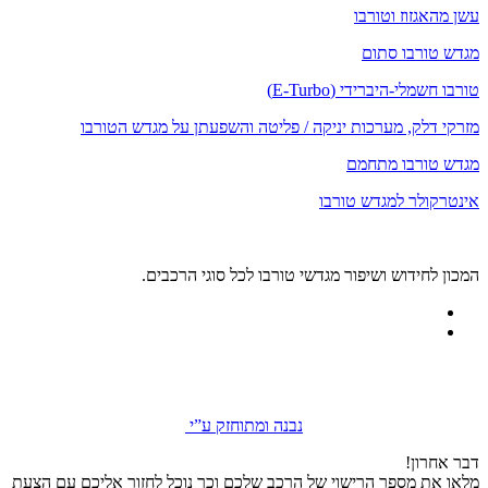
עשן מהאגזוז וטורבו
מגדש טורבו סתום
טורבו חשמלי-היברידי (E-Turbo)
מזרקי דלק, מערכות יניקה / פליטה והשפעתן על מגדש הטורבו
מגדש טורבו מתחמם
אינטרקולר למגדש טורבו
המכון לחידוש ושיפור מגדשי טורבו לכל סוגי הרכבים.
נבנה ומתוחזק ע”י
דבר אחרון!
מלאו את מספר הרישוי של הרכב שלכם וכך נוכל לחזור אליכם עם הצעת