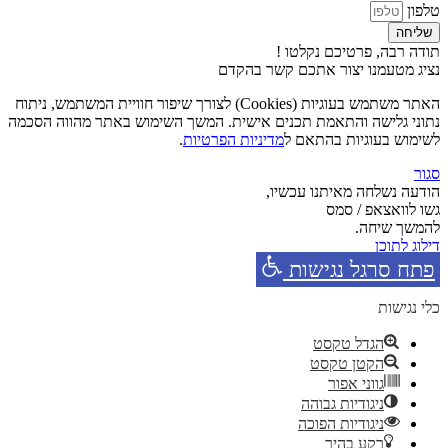
טלפון
שליחה
תודה רבה, פרטיכם נקלטו !
נציג מטעמנו יצור אתכם קשר בהקדם
האתר משתמש בעוגיות (Cookies) לצורך שיפור חוויית המשתמש, ניתוח
נתוני גלישה והתאמת תכנים אישית. המשך השימוש באתר מהווה הסכמה
לשימוש בעוגיות בהתאם ל
מדיניות הפרטיות
.
סגור
הודעה נשלחה מאיתנו עכשיו,
גשו לוואצאפ / סמס
להמשך שיחה.
דילוג לתוכן
פתח סרגל נגישות
כלי נגישות
הגדל טקסט
הקטן טקסט
גווני אפור
ניגודיות גבוהה
ניגודיות הפוכה
רקע בהיר