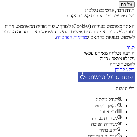
שליחה
תודה רבה, פרטיכם נקלטו !
נציג מטעמנו יצור אתכם קשר בהקדם
האתר משתמש בעוגיות (Cookies) לצורך שיפור חוויית המשתמש, ניתוח
נתוני גלישה והתאמת תכנים אישית. המשך השימוש באתר מהווה הסכמה
לשימוש בעוגיות בהתאם ל
מדיניות הפרטיות
.
סגור
הודעה נשלחה מאיתנו עכשיו,
גשו לוואצאפ / סמס
להמשך שיחה.
דילוג לתוכן
פתח סרגל נגישות
כלי נגישות
הגדל טקסט
הקטן טקסט
גווני אפור
ניגודיות גבוהה
ניגודיות הפוכה
רקע בהיר
הדגשת קישורים