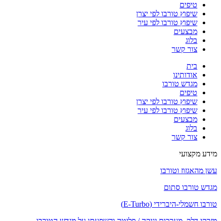
טיפים
שיפוץ טורבו לפי יצרן
שיפוץ טורבו לפי עיר
מבצעים
בלוג
צור קשר
בית
אודותינו
מגדש טורבו
טיפים
שיפוץ טורבו לפי יצרן
שיפוץ טורבו לפי עיר
מבצעים
בלוג
צור קשר
מידע מקצועי
עשן מהאגזוז וטורבו
מגדש טורבו סתום
טורבו חשמלי-היברידי (E-Turbo)
מזרקי דלק, מערכות יניקה / פליטה והשפעתן על מגדש הטורבו