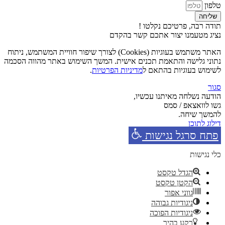
טלפון
שליחה
תודה רבה, פרטיכם נקלטו !
נציג מטעמנו יצור אתכם קשר בהקדם
האתר משתמש בעוגיות (Cookies) לצורך שיפור חוויית המשתמש, ניתוח
נתוני גלישה והתאמת תכנים אישית. המשך השימוש באתר מהווה הסכמה
לשימוש בעוגיות בהתאם ל
מדיניות הפרטיות
.
סגור
הודעה נשלחה מאיתנו עכשיו,
גשו לוואצאפ / סמס
להמשך שיחה.
דילוג לתוכן
פתח סרגל נגישות
כלי נגישות
הגדל טקסט
הקטן טקסט
גווני אפור
ניגודיות גבוהה
ניגודיות הפוכה
רקע בהיר