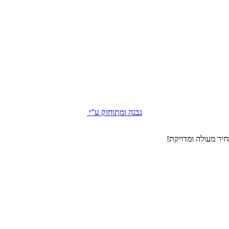
נבנה ומתוחזק ע”י
יר מעולה ומדויקת!