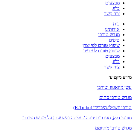
מבצעים
בלוג
צור קשר
בית
אודותינו
מגדש טורבו
טיפים
שיפוץ טורבו לפי יצרן
שיפוץ טורבו לפי עיר
מבצעים
בלוג
צור קשר
מידע מקצועי
עשן מהאגזוז וטורבו
מגדש טורבו סתום
טורבו חשמלי-היברידי (E-Turbo)
מזרקי דלק, מערכות יניקה / פליטה והשפעתן על מגדש הטורבו
מגדש טורבו מתחמם