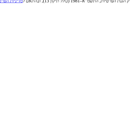
"א–1981 (כולל תיקון 13), ובהתאם ל
מדיניות הפרט