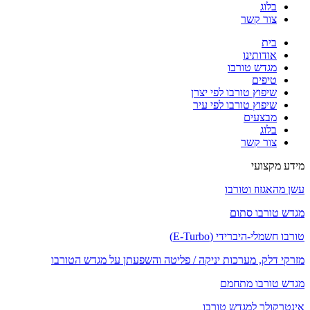
בלוג
צור קשר
בית
אודותינו
מגדש טורבו
טיפים
שיפוץ טורבו לפי יצרן
שיפוץ טורבו לפי עיר
מבצעים
בלוג
צור קשר
מידע מקצועי
עשן מהאגזוז וטורבו
מגדש טורבו סתום
טורבו חשמלי-היברידי (E-Turbo)
מזרקי דלק, מערכות יניקה / פליטה והשפעתן על מגדש הטורבו
מגדש טורבו מתחמם
אינטרקולר למגדש טורבו