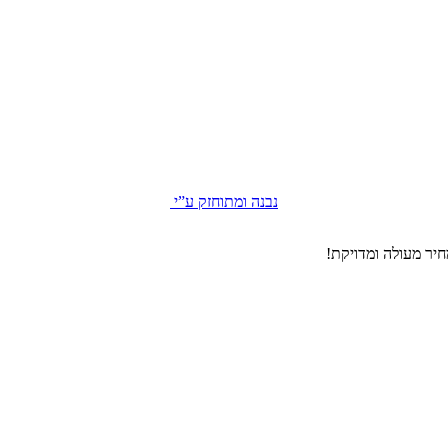
נבנה ומתוחזק ע”י
יר מעולה ומדויקת!