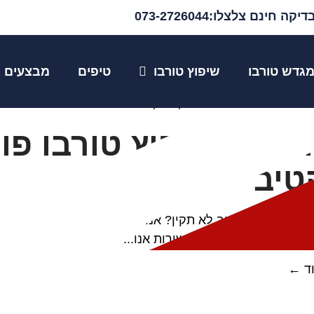
יקה חינם צלצלו:073-2726044
ד פוקוס אקטיב
גדש טורבו
שיפוץ טורבו
טיפים
מבצעים
 הבית
»
מגדש טורבו פורד פוקוס אקטיב
פת / שיפוץ טורבו פו
טיב
פורד פוקוס אקטיב לא תקין? אנו בטופ טורבו מעניקים שירות
ירוק והרכבה. במסגרת השירות אנו...
ד ←