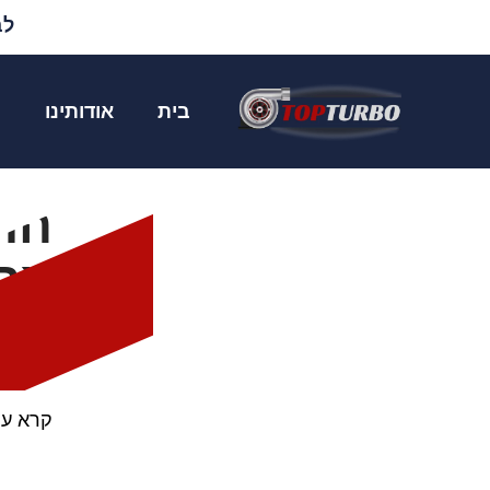
לבד
מגדש טורבו פור
בית
אודותינו
מ
דף
החל
אק
טורבו 
כולל פ
קרא עו