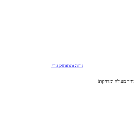
נבנה ומתוחזק ע”י
יר מעולה ומדויקת!