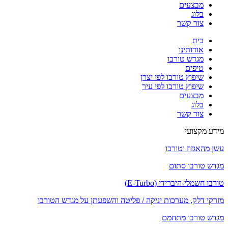
מבצעים
בלוג
צור קשר
בית
אודותינו
מגדש טורבו
טיפים
שיפוץ טורבו לפי יצרן
שיפוץ טורבו לפי עיר
מבצעים
בלוג
צור קשר
מידע מקצועי
עשן מהאגזוז וטורבו
מגדש טורבו סתום
טורבו חשמלי-היברידי (E-Turbo)
מזרקי דלק, מערכות יניקה / פליטה והשפעתן על מגדש הטורבו
מגדש טורבו מתחמם