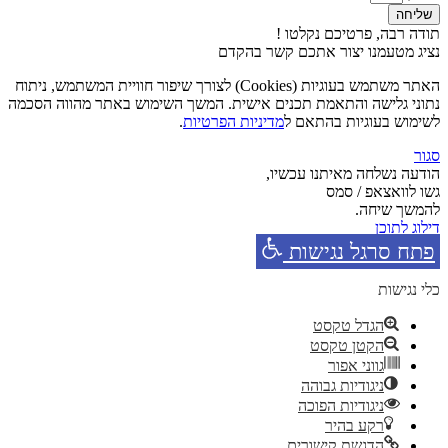
שליחה
תודה רבה, פרטיכם נקלטו !
נציג מטעמנו יצור אתכם קשר בהקדם
האתר משתמש בעוגיות (Cookies) לצורך שיפור חוויית המשתמש, ניתוח
נתוני גלישה והתאמת תכנים אישית. המשך השימוש באתר מהווה הסכמה
לשימוש בעוגיות בהתאם ל
מדיניות הפרטיות
.
סגור
הודעה נשלחה מאיתנו עכשיו,
גשו לוואצאפ / סמס
להמשך שיחה.
דילוג לתוכן
פתח סרגל נגישות
כלי נגישות
הגדל טקסט
הקטן טקסט
גווני אפור
ניגודיות גבוהה
ניגודיות הפוכה
רקע בהיר
הדגשת קישורים