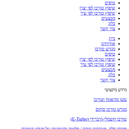
טיפים
שיפוץ טורבו לפי יצרן
שיפוץ טורבו לפי עיר
מבצעים
בלוג
צור קשר
בית
אודותינו
מגדש טורבו
טיפים
שיפוץ טורבו לפי יצרן
שיפוץ טורבו לפי עיר
מבצעים
בלוג
צור קשר
מידע מקצועי
עשן מהאגזוז וטורבו
מגדש טורבו סתום
טורבו חשמלי-היברידי (E-Turbo)
מזרקי דלק, מערכות יניקה / פליטה והשפעתן על מגדש הטורבו