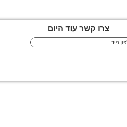
צרו קשר עוד היום
"א–1981 (כולל תיקון 13), ובהתאם ל
מדיניות הפרטיו