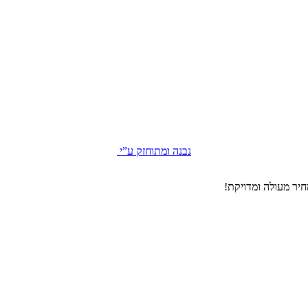
נבנה ומתוחזק ע”י
יר מעולה ומדויקת!