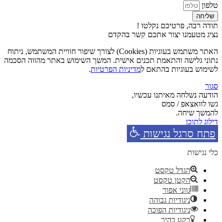
טלפון
שליחה
תודה רבה, פרטיכם נקלטו !
נציג מטעמנו יצור אתכם קשר בהקדם
האתר משתמש בעוגיות (Cookies) לצורך שיפור חוויית המשתמש, ניתוח
נתוני גלישה והתאמת תכנים אישית. המשך השימוש באתר מהווה הסכמה
לשימוש בעוגיות בהתאם ל
מדיניות הפרטיות
.
סגור
הודעה נשלחה מאיתנו עכשיו,
גשו לוואצאפ / סמס
להמשך שיחה.
דילוג לתוכן
פתח סרגל נגישות
כלי נגישות
הגדל טקסט
הקטן טקסט
גווני אפור
ניגודיות גבוהה
ניגודיות הפוכה
רקע בהיר