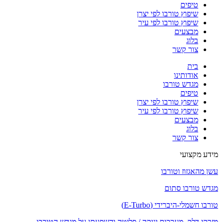
טיפים
שיפוץ טורבו לפי יצרן
שיפוץ טורבו לפי עיר
מבצעים
בלוג
צור קשר
בית
אודותינו
מגדש טורבו
טיפים
שיפוץ טורבו לפי יצרן
שיפוץ טורבו לפי עיר
מבצעים
בלוג
צור קשר
מידע מקצועי
עשן מהאגזוז וטורבו
מגדש טורבו סתום
טורבו חשמלי-היברידי (E-Turbo)
מזרקי דלק, מערכות יניקה / פליטה והשפעתן על מגדש הטורבו