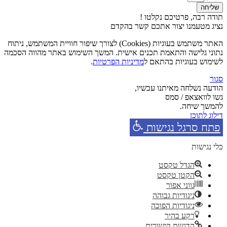
שליחה
תודה רבה, פרטיכם נקלטו !
נציג מטעמנו יצור אתכם קשר בהקדם
האתר משתמש בעוגיות (Cookies) לצורך שיפור חוויית המשתמש, ניתוח
נתוני גלישה והתאמת תכנים אישית. המשך השימוש באתר מהווה הסכמה
לשימוש בעוגיות בהתאם ל
מדיניות הפרטיות
.
סגור
הודעה נשלחה מאיתנו עכשיו,
גשו לוואצאפ / סמס
להמשך שיחה.
דילוג לתוכן
פתח סרגל נגישות
כלי נגישות
הגדל טקסט
הקטן טקסט
גווני אפור
ניגודיות גבוהה
ניגודיות הפוכה
רקע בהיר
הדגשת קישורים