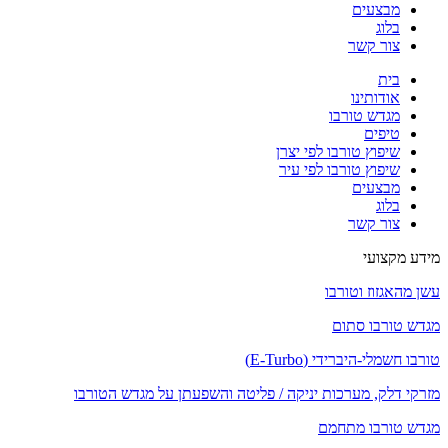
מבצעים
בלוג
צור קשר
בית
אודותינו
מגדש טורבו
טיפים
שיפוץ טורבו לפי יצרן
שיפוץ טורבו לפי עיר
מבצעים
בלוג
צור קשר
מידע מקצועי
עשן מהאגזוז וטורבו
מגדש טורבו סתום
טורבו חשמלי-היברידי (E-Turbo)
מזרקי דלק, מערכות יניקה / פליטה והשפעתן על מגדש הטורבו
מגדש טורבו מתחמם