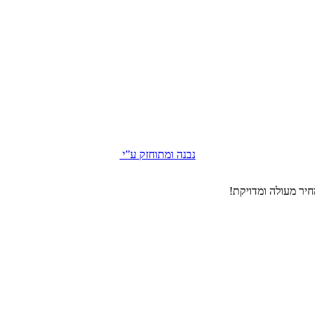
נבנה ומתוחזק ע”י
יר מעולה ומדויקת!