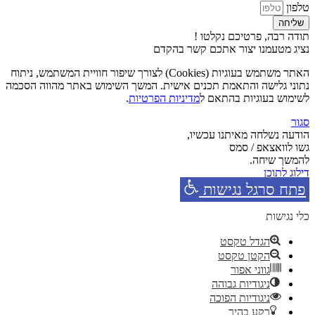
טלפון
שליחה
תודה רבה, פרטיכם נקלטו !
נציג מטעמנו יצור אתכם קשר בהקדם
האתר משתמש בעוגיות (Cookies) לצורך שיפור חוויית המשתמש, ניתוח
נתוני גלישה והתאמת תכנים אישית. המשך השימוש באתר מהווה הסכמה
לשימוש בעוגיות בהתאם ל
מדיניות הפרטיות
.
סגור
הודעה נשלחה מאיתנו עכשיו,
גשו לוואצאפ / סמס
להמשך שיחה.
דילוג לתוכן
פתח סרגל נגישות
כלי נגישות
הגדל טקסט
הקטן טקסט
גווני אפור
ניגודיות גבוהה
ניגודיות הפוכה
רקע בהיר