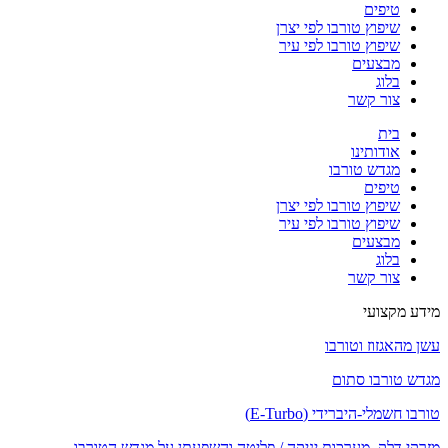
טיפים
שיפוץ טורבו לפי יצרן
שיפוץ טורבו לפי עיר
מבצעים
בלוג
צור קשר
בית
אודותינו
מגדש טורבו
טיפים
שיפוץ טורבו לפי יצרן
שיפוץ טורבו לפי עיר
מבצעים
בלוג
צור קשר
מידע מקצועי
עשן מהאגזוז וטורבו
מגדש טורבו סתום
טורבו חשמלי-היברידי (E-Turbo)
מזרקי דלק, מערכות יניקה / פליטה והשפעתן על מגדש הטורבו