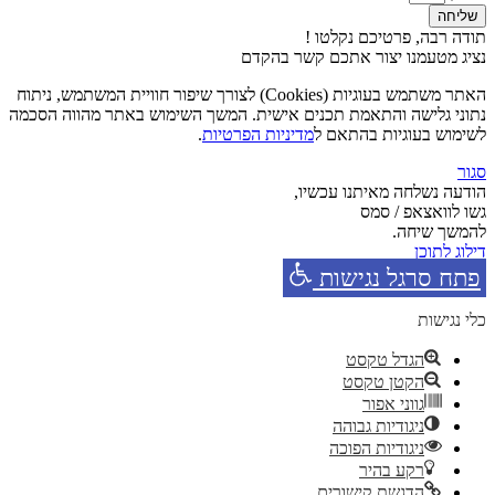
שליחה
תודה רבה, פרטיכם נקלטו !
נציג מטעמנו יצור אתכם קשר בהקדם
האתר משתמש בעוגיות (Cookies) לצורך שיפור חוויית המשתמש, ניתוח
נתוני גלישה והתאמת תכנים אישית. המשך השימוש באתר מהווה הסכמה
לשימוש בעוגיות בהתאם ל
מדיניות הפרטיות
.
סגור
הודעה נשלחה מאיתנו עכשיו,
גשו לוואצאפ / סמס
להמשך שיחה.
דילוג לתוכן
פתח סרגל נגישות
כלי נגישות
הגדל טקסט
הקטן טקסט
גווני אפור
ניגודיות גבוהה
ניגודיות הפוכה
רקע בהיר
הדגשת קישורים