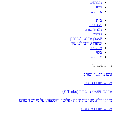
מבצעים
בלוג
צור קשר
בית
אודותינו
מגדש טורבו
טיפים
שיפוץ טורבו לפי יצרן
שיפוץ טורבו לפי עיר
מבצעים
בלוג
צור קשר
מידע מקצועי
עשן מהאגזוז וטורבו
מגדש טורבו סתום
טורבו חשמלי-היברידי (E-Turbo)
מזרקי דלק, מערכות יניקה / פליטה והשפעתן על מגדש הטורבו
מגדש טורבו מתחמם