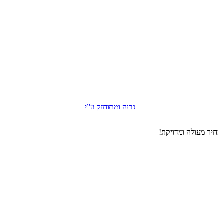
נבנה ומתוחזק ע”י
יר מעולה ומדויקת!