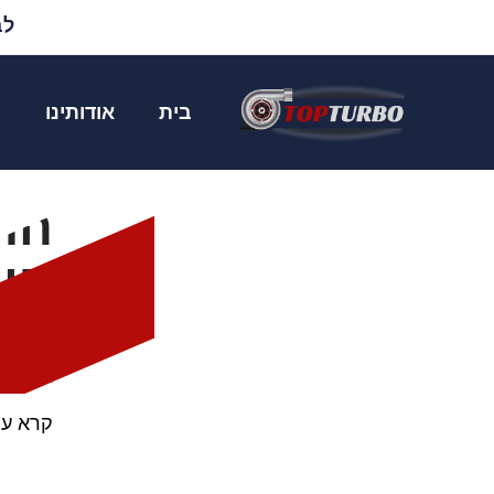
לבד
שיפוץ טורבו טוי
בית
אודותינו
מ
דף ה
החל
היב
שיפוץ 
במגדש 
קרא עו