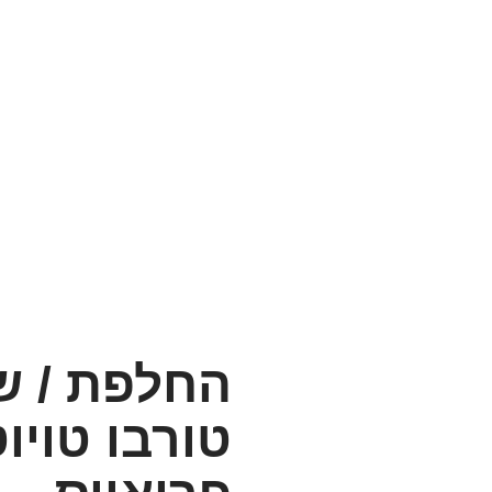
שיפוץ טורבו טוי
החלפת / ש
טורבו טויו