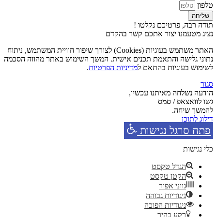
טלפון
שליחה
תודה רבה, פרטיכם נקלטו !
נציג מטעמנו יצור אתכם קשר בהקדם
האתר משתמש בעוגיות (Cookies) לצורך שיפור חוויית המשתמש, ניתוח
נתוני גלישה והתאמת תכנים אישית. המשך השימוש באתר מהווה הסכמה
לשימוש בעוגיות בהתאם ל
מדיניות הפרטיות
.
סגור
הודעה נשלחה מאיתנו עכשיו,
גשו לוואצאפ / סמס
להמשך שיחה.
דילוג לתוכן
פתח סרגל נגישות
כלי נגישות
הגדל טקסט
הקטן טקסט
גווני אפור
ניגודיות גבוהה
ניגודיות הפוכה
רקע בהיר