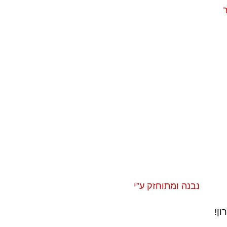
ר
נבנה ומתוחזק ע”י
ון!