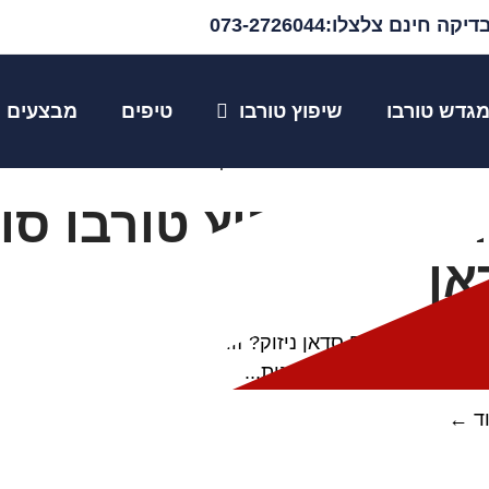
יקה חינם צלצלו:073-2726044
B סדאן
גדש טורבו
שיפוץ טורבו
טיפים
מבצעים
ף הבית
»
שיפוץ טורבו סובארו B3 סדאן
אן
מגדש טורבו סובארו B3 סדאן ניזוק? זורק שמן? מרעיש?
הטורבו שלכם חשוב לפנות...
ד ←