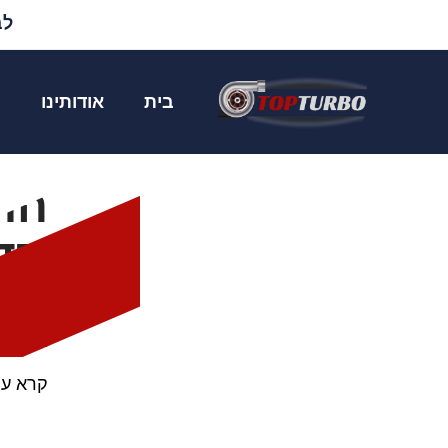
לבד
שיפוץ טורבו סובארו 3
בית
אודותינו
מ
ד
סד
במגדש 
קרא עו