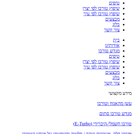
טיפים
שיפוץ טורבו לפי יצרן
שיפוץ טורבו לפי עיר
מבצעים
בלוג
צור קשר
בית
אודותינו
מגדש טורבו
טיפים
שיפוץ טורבו לפי יצרן
שיפוץ טורבו לפי עיר
מבצעים
בלוג
צור קשר
מידע מקצועי
עשן מהאגזוז וטורבו
מגדש טורבו סתום
טורבו חשמלי-היברידי (E-Turbo)
מזרקי דלק, מערכות יניקה / פליטה והשפעתן על מגדש הטורבו