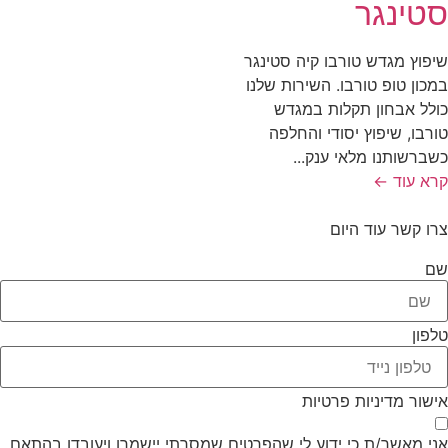
טינגר
פוץ מגדש טורבו קיה סטינגר
כון טופ טורבו. השירות שלנו
לל אבחון תקלות במגדש
רבו, שיפוץ יסודי והחלפה
ברשותנו מלאי ענק...
א עוד ←
ו קשר עוד היום
ם
פון
שור מדיניות פרטיות
י מאשר/ת כי ידוע לי שהפרטים שמסרתי יישמרו ויעובדו בהתאם